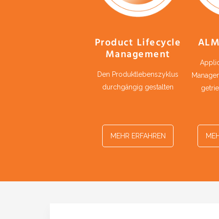
Product Lifecycle
ALM
Management
Applic
Den Produktlebenszyklus
Managem
durchgängig gestalten
getri
MEHR ERFAHREN
MEH