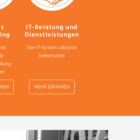
ms
IT-Beratung und
ing
Dienstleistungen
und
Den IT-System Lifecycle
te
beherrschen
klung
hen
HREN
MEHR ERFAHREN