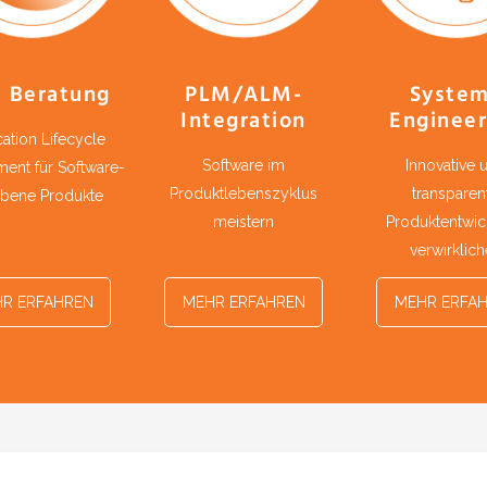
 Beratung
PLM/ALM-
Syste
Integration
Engineer
ation Lifecycle
Software im
Innovative 
ent für Software-
Produktlebenszyklus
transparen
ebene Produkte
meistern
Produktentwic
verwirklic
R ERFAHREN
MEHR ERFAHREN
MEHR ERFA